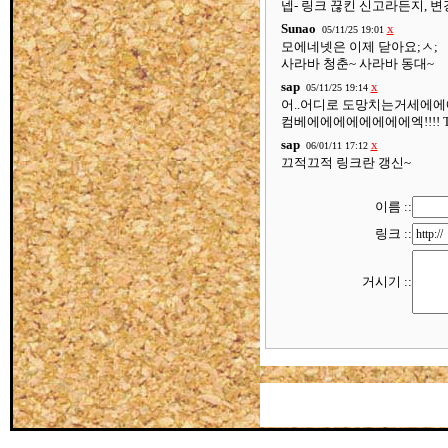
넵- 링크 끊킨 신고라든지, 
Sunao
x
05/11/25 19:01
모에네넷은 이제 닫아요;ㅅ;
사라바 청춘~ 사라바 동대~
sap
x
05/11/25 19:14
어..어디로 도망치는거세에에에
컴베에에에에에에에에엑!!!! T T
sap
x
06/01/11 17:12
끄적끄적 링크란 갱신~
이름 ::
링크 ::
거시기 ::