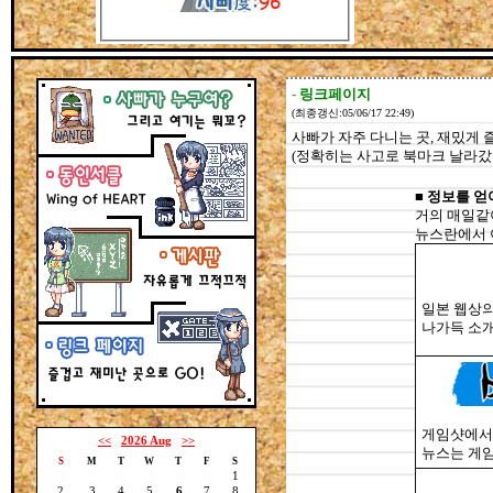
-
링크페이지
(최종갱신:05/06/17 22:49)
사빠가 자주 다니는 곳, 재밌게 
(정확히는 사고로 북마크 날라갔을 
■
정보를 얻
거의 매일같
뉴스란에서 
일본 웹상의
나가득 소개
게임샷에서 
<<
2026 Aug
>>
뉴스는 게
S
M
T
W
T
F
S
26
27
28
29
30
31
1
2
3
4
5
6
7
8