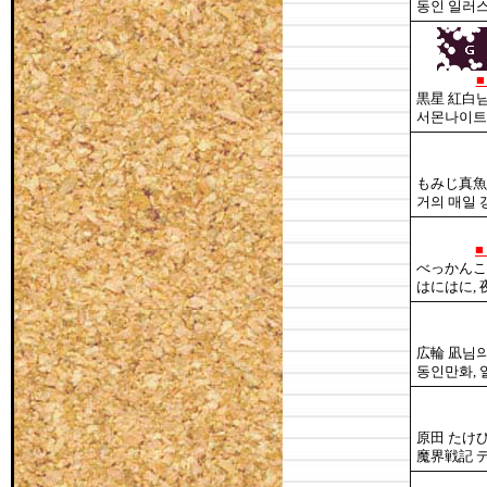
동인 일러스
黒星 紅白님
서몬나이트,
もみじ真魚
거의 매일 
■
べっかんこ
はにはに,
広輪 凪님의
동인만화, 
原田 たけ
魔界戦記 デ