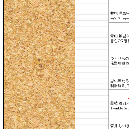
井指 理恵님
동인지 등등
青山 駿님의
동인CG 등
つくりもの
俺野鳥観察記
思い当たる
制服庭園, 
藤枝 雅님의
Twinkle Sab
森井 しづ