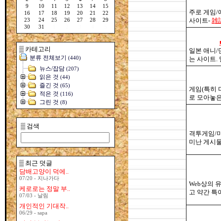
9
10
11
12
13
14
15
주로 게임/
16
17
18
19
20
21
22
사이트-
雑
23
24
25
26
27
28
29
30
31
1
2
3
4
5
▒ 카테고리
일본 애니/
분류 전체보기
(440)
는 사이트.
뉴스/잡담
(207)
읽은 것
(44)
즐긴 것
(65)
게임(특히 
적은 것
(116)
로 모아놓은
그린 것
(8)
▒ 검색
격투게임/미
미난 게시물
▒ 최근 덧글
담배고양이 덕에..
07/20 - 지나가다
Web상의 
케로로는 정말 부..
고 약간 특이
07/03 - 날림
개인적인 기대작..
06/29 - sapa