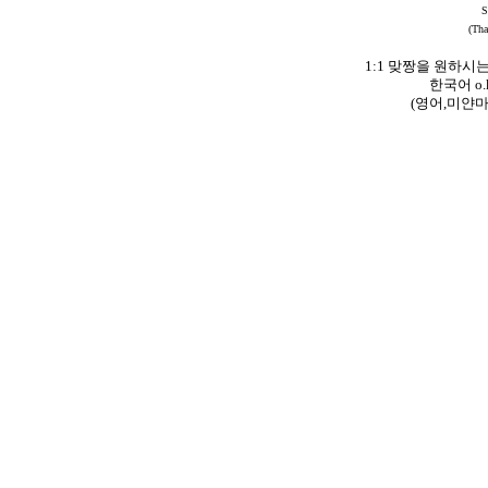
S
(Th
1:1 맞짱을 원하시는 
한국어 o.k!
(영어,미얀마