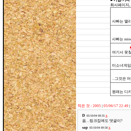
회사페이지,
사빠는 앨리
사빠는 min
여기서 못
미소녀게임 
...그것은 
원래는 디카
적은 것 - 2005
|
05/06/17 22:49
|
D
x
05/10/04 09:35
음....링크집에도 댓글이?
sap
x
05/10/04 09:58