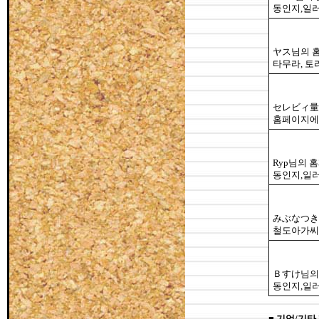
동인지,일러
ヤス님의 
타무라, 토
セレビィ量
홈페이지에
Ryp님의 
동인지,일러
みぶなつき
철도아가씨,
Ｂすけ님의
동인지,일러
■
기업/기타