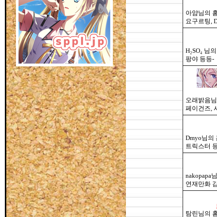
아얌님의 
요구르팅, D
H₂SO₄ 님
팡야 등등-
오래밝음님
페이건즈, 
Dmyo님의
트릭스터 등
nakopap
연재만화 감
탐린님의 