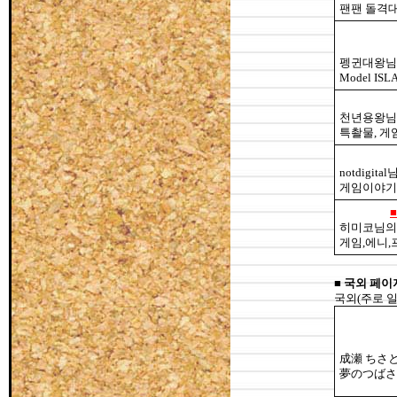
팬팬 돌격대
펭귄대왕님
Model IS
천년용왕님
특촬물, 게
notdigit
게임이야기
히미코님의
게임,에니,
■
국외 페이
국외(주로 
成瀬 ちさ
夢のつばさ,T