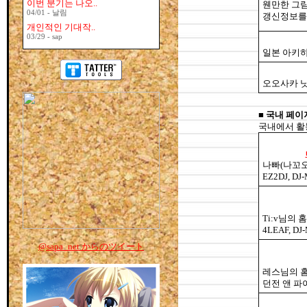
이번 분기는 나오..
웬만한 그
04/01 - 날림
갱신정보를
개인적인 기대작..
03/29 - sap
일본 아키하
오오사카 
■
국내 페이
국내에서 활
나빠(나꼬오
EZ2DJ, D
Ti:v님의 
4LEAF, D
@sapa_net からのツイート
레스님의 
던전 앤 파이