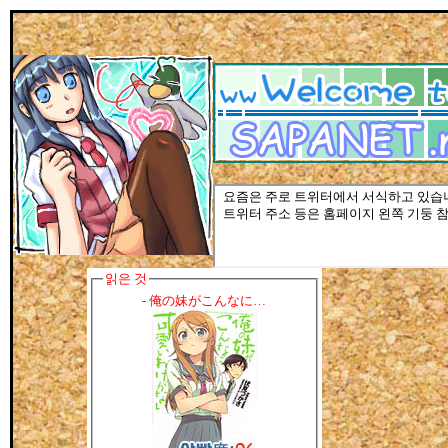
읽은 것
- 俺の妹がこんなに…