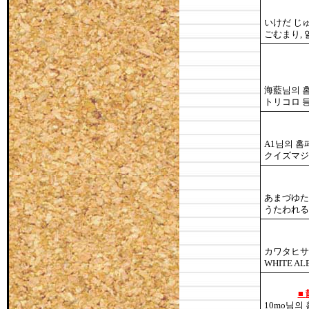
いけだ じ
ごむまり, 
海藍님의 
トリコロ 등
A1님의 홈
クイズマジ
あまづゆた
うたわれる
カワタヒサ
WHITE AL
■
10mo님의